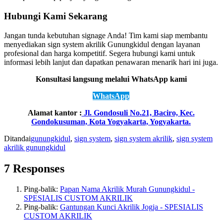
Hubungi Kami Sekarang
Jangan tunda kebutuhan signage Anda! Tim kami siap membantu
menyediakan sign system akrilik Gunungkidul dengan layanan
profesional dan harga kompetitif. Segera hubungi kami untuk
informasi lebih lanjut dan dapatkan penawaran menarik hari ini juga.
Konsultasi langsung melalui WhatsApp kami
WhatsApp
Alamat kantor :
Jl. Gondosuli No.21, Baciro, Kec.
Gondokusuman, Kota Yogyakarta, Yogyakarta.
Ditandai
gunungkidul
,
sign system
,
sign system akrilik
,
sign system
akrilik gunungkidul
7 Responses
Ping-balik:
Papan Nama Akrilik Murah Gunungkidul -
SPESIALIS CUSTOM AKRILIK
Ping-balik:
Gantungan Kunci Akrilik Jogja - SPESIALIS
CUSTOM AKRILIK