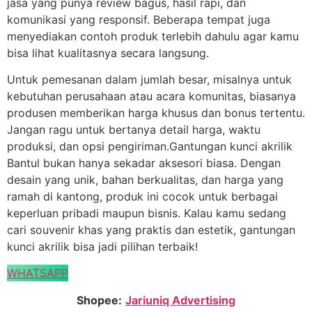
jasa yang punya review bagus, hasil rapi, dan
komunikasi yang responsif. Beberapa tempat juga
menyediakan contoh produk terlebih dahulu agar kamu
bisa lihat kualitasnya secara langsung.
Untuk pemesanan dalam jumlah besar, misalnya untuk
kebutuhan perusahaan atau acara komunitas, biasanya
produsen memberikan harga khusus dan bonus tertentu.
Jangan ragu untuk bertanya detail harga, waktu
produksi, dan opsi pengiriman.Gantungan kunci akrilik
Bantul bukan hanya sekadar aksesori biasa. Dengan
desain yang unik, bahan berkualitas, dan harga yang
ramah di kantong, produk ini cocok untuk berbagai
keperluan pribadi maupun bisnis. Kalau kamu sedang
cari souvenir khas yang praktis dan estetik, gantungan
kunci akrilik bisa jadi pilihan terbaik!
WHATSAPP
Shopee:
Jariuniq Advertising