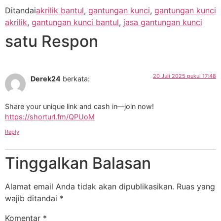
Ditandai
akrilik bantul
,
gantungan kunci
,
gantungan kunci
akrilik
,
gantungan kunci bantul
,
jasa gantungan kunci
satu Respon
20 Juli 2025 pukul 17:48
Derek24
berkata:
Share your unique link and cash in—join now!
https://shorturl.fm/QPUoM
Reply
Tinggalkan Balasan
Alamat email Anda tidak akan dipublikasikan.
Ruas yang
wajib ditandai
*
Komentar
*