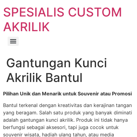
SPESIALIS CUSTOM
AKRILIK
Gantungan Kunci
Akrilik Bantul
Pilihan Unik dan Menarik untuk Souvenir atau Promosi
Bantul terkenal dengan kreativitas dan kerajinan tangan
yang beragam. Salah satu produk yang banyak diminati
adalah gantungan kunci akrilik. Produk ini tidak hanya
berfungsi sebagai aksesori, tapi juga cocok untuk
souvenir wisata, hadiah ulang tahun, atau media