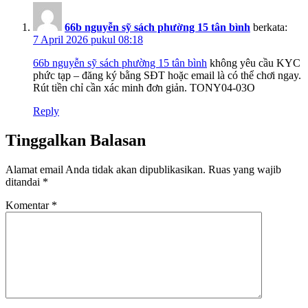
66b nguyễn sỹ sách phường 15 tân bình
berkata:
7 April 2026 pukul 08:18
66b nguyễn sỹ sách phường 15 tân bình
không yêu cầu KYC
phức tạp – đăng ký bằng SĐT hoặc email là có thể chơi ngay.
Rút tiền chỉ cần xác minh đơn giản. TONY04-03O
Reply
Tinggalkan Balasan
Alamat email Anda tidak akan dipublikasikan.
Ruas yang wajib
ditandai
*
Komentar
*