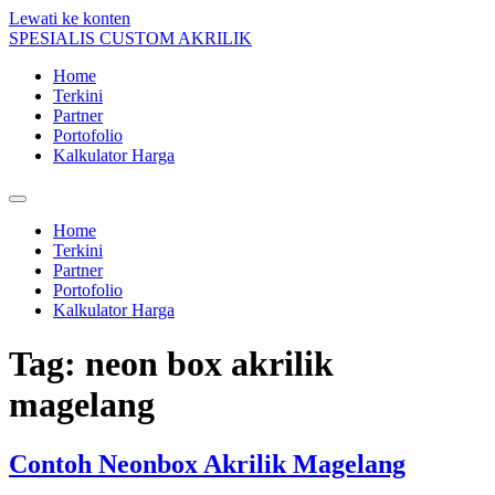
Lewati ke konten
SPESIALIS CUSTOM AKRILIK
Home
Terkini
Partner
Portofolio
Kalkulator Harga
Home
Terkini
Partner
Portofolio
Kalkulator Harga
Tag:
neon box akrilik
magelang
Contoh Neonbox Akrilik Magelang