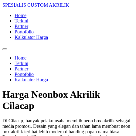
Lewati
SPESIALIS CUSTOM AKRILIK
ke
Home
konten
Terkini
Partner
Portofolio
Kalkulator Harga
Home
Terkini
Partner
Portofolio
Kalkulator Harga
Harga Neonbox Akrilik
Cilacap
Di Cilacap, banyak pelaku usaha memilih neon box akrilik sebagai
media promosi. Desain yang elegan dan tahan lama membuat neon
box akrilik terlihat lebih modern dibanding papan nama biasa.