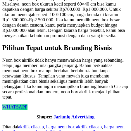
Misalnya, neon box ukuran kecil seperti 60×40 cm bisa kamu
dapatkan dengan harga sekitar Rp700.000–Rp1.000.000. Untuk
ukuran menengah seperti 100×100 cm, harga berada di kisaran
Rp1.500.000–Rp2.500.000. Jika kamu memilih neon box besar
dengan desain custom, kamu perlu menyiapkan budget hingga
Rp3.000.000 atau lebih. Dengan kisaran harga tersebut, kamu bisa
menyesuaikan kebutuhan promosi dengan dana yang tersedia.
Pilihan Tepat untuk Branding Bisnis
Neon box akrilik tidak hanya menawarkan harga yang sebanding,
tetapi juga memberi nilai jangka panjang. Bahan berkualitas
membuat neon box mampu bertahan bertahun-tahun tanpa
perawatan khusus. Tampilan yang mewah juga membantu
meningkatkan citra bisnis sekaligus menarik lebih banyak
pelanggan. Jika kamu ingin menampilkan branding bisnis di Cilacap
secara profesional dan modern, neon box akrilik menjadi pilihan
tepat.
WHATSAPP
Shopee:
Jariuniq Advertising
Ditandai
akrilik cilacap
,
harga neon box akrilik cilacap
,
harga neon