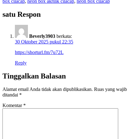
box cilacap
,
neon box akrilik cilacap
,
neon box cilacap
satu Respon
Beverly3903
berkata:
30 Oktober 2025 pukul 22:35
https://shorturl.fm/7u72L
Reply
Tinggalkan Balasan
Alamat email Anda tidak akan dipublikasikan.
Ruas yang wajib
ditandai
*
Komentar
*