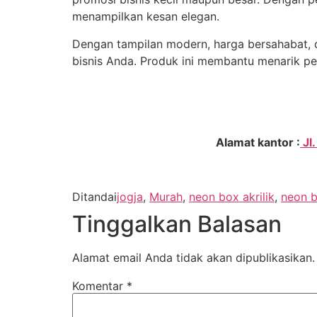
menampilkan kesan elegan.
Dengan tampilan modern, harga bersahabat, d
bisnis Anda. Produk ini membantu menarik pe
Alamat kantor :
Jl
Ditandai
jogja
,
Murah
,
neon box akrilik
,
neon b
Tinggalkan Balasan
Alamat email Anda tidak akan dipublikasikan.
Komentar
*