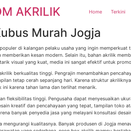
M AKRILIK
Home
Terkini
Kubus Murah Jogja
 populer di kalangan pelaku usaha yang ingin memperkuat 
n memberikan kesan modern. Selain itu, bahan akrilik membu
rik visual yang kuat, media ini sangat efektif untuk promo
akrilik berkualitas tinggi. Pengrajin menambahkan pencah
lan tetap cerah sepanjang hari. Karena struktur akrilikny
 ini karena tahan lama dan terlihat menarik.
an fleksibilitas tinggi. Pengusaha dapat menyesuaikan uku
in kreatif dan pencahayaan yang tepat, tampilan toko atau 
rena banyak penyedia jasa yang melayani konsultasi desain
npa mengurangi kualitasnya. Banyak produsen di Jogja men
perawatan yang sederhana, neon box akrilik mampu bertaha