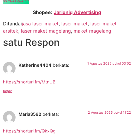
WHATSAPP
Shopee:
Jariuniq Advertising
Ditandai
jasa laser maket
,
laser maket
,
laser maket
arsitek
,
laser maket magelang
,
maket magelang
satu Respon
1 Agustus 2025 pukul 03:02
Katherine4404
berkata:
https://shorturl.fm/MtnUB
Reply
2 Agustus 2025 pukul 11:22
Maria3562
berkata:
https://shorturl.fm/QkxQg