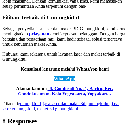
lebih maksimal. Dengan komunikasi yang jelas, kami memastikan
setiap permintaan Anda terpenuhi dengan baik.
Pilihan Terbaik di Gunungkidul
Sebagai penyedia jasa laser dan maket 3D Gunungkidul, kami terus
meningkatkan
pelayanan
demi kepuasan pelanggan. Dengan harga
bersaing dan pengerjaan rapi, kami hadir sebagai solusi terpercaya
untuk kebutuhan maket Anda.
Hubungi kami sekarang untuk layanan laser dan maket terbaik di
Gunungkidul.
Konsultasi langsung melalui WhatsApp kami
WhatsApp
Alamat kantor :
Jl. Gondosuli No.21, Baciro, Kec.
Gondokusuman, Kota Yogyakarta, Yogyakarta.
Ditandai
gunungkidul
,
jasa laser dan maket 3d gunungkidul
,
jasa
laser gunungkidul
,
maket 3d gunungkidul
8 Responses