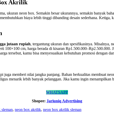
ox Akrilik
ama, ukuran neon box. Semakin besar ukurannya, semakin banyak bahan 
embutuhkan biaya lebih tinggi dibanding desain sederhana. Ketiga, ket
n
gga jutaan rupiah
, tergantung ukuran dan spesifikasinya. Misalnya,
ti 100×100 cm, harga berada di kisaran Rp1.500.000–Rp2.500.000. J
arga tersebut, kamu bisa menyesuaikan kebutuhan promosi dengan dana
api juga memberi nilai jangka panjang. Bahan berkualitas membuat ne
igus menarik lebih banyak pelanggan. Jika kamu ingin menampilkan br
WHATSAPP
Shopee:
Jariuniq Advertising
k sleman
,
neon box akrilik
,
neon box akrilik sleman