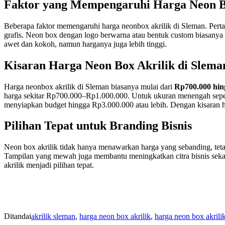
Faktor yang Mempengaruhi Harga Neon B
Beberapa faktor memengaruhi harga neonbox akrilik di Sleman. Pert
grafis. Neon box dengan logo berwarna atau bentuk custom biasanya m
awet dan kokoh, namun harganya juga lebih tinggi.
Kisaran Harga Neon Box Akrilik di Slema
Harga neonbox akrilik di Sleman biasanya mulai dari
Rp700.000 hin
harga sekitar Rp700.000–Rp1.000.000. Untuk ukuran menengah seper
menyiapkan budget hingga Rp3.000.000 atau lebih. Dengan kisaran h
Pilihan Tepat untuk Branding Bisnis
Neon box akrilik tidak hanya menawarkan harga yang sebanding, tet
Tampilan yang mewah juga membantu meningkatkan citra bisnis sekal
akrilik menjadi pilihan tepat.
Ditandai
akrilik sleman
,
harga neon box akrilik
,
harga neon box akrili