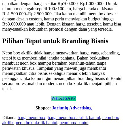
dapatkan dengan harga sekitar Rp700.000–Rp1.000.000. Untuk
ukuran menengah seperti 100×100 cm, harga berada di kisaran
Rp1.500.000–Rp2.500.000. Jika kamu memilih neon box besar
dengan desain custom, kamu perlu menyiapkan budget hingga
Rp3.000.000 atau lebih. Dengan kisaran harga tersebut, kamu bisa
menyesuaikan kebutuhan promosi dengan dana yang tersedia.
Pilihan Tepat untuk Branding Bisnis
Neon box akrilik tidak hanya menawarkan harga yang sebanding,
tetapi juga memberi nilai jangka panjang. Bahan berkualitas
membuat neon box mampu bertahan bertahun-tahun tanpa
perawatan khusus. Tampilan yang mewah juga membantu
meningkatkan citra bisnis sekaligus menarik lebih banyak
pelanggan. Jika kamu ingin menampilkan branding bisnis di Bantul
secara profesional dan modern, neon box akrilik menjadi pilihan
tepat.
WHATSAPP
Shopee:
Jariuniq Advertising
Ditandai
harga neon box
,
harga neon box akrilik bantul
,
neon box
akrilik
,
neon box akrilik bantul
,
neon box bantul