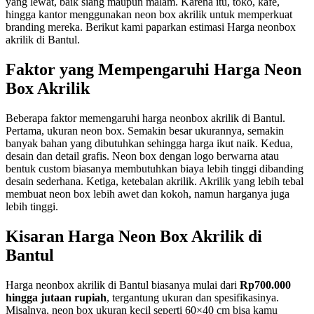
yang lewat, baik siang maupun malam. Karena itu, toko, kafe,
hingga kantor menggunakan neon box akrilik untuk memperkuat
branding mereka. Berikut kami paparkan estimasi Harga neonbox
akrilik di Bantul.
Faktor yang Mempengaruhi Harga Neon
Box Akrilik
Beberapa faktor memengaruhi harga neonbox akrilik di Bantul.
Pertama, ukuran neon box. Semakin besar ukurannya, semakin
banyak bahan yang dibutuhkan sehingga harga ikut naik. Kedua,
desain dan detail grafis. Neon box dengan logo berwarna atau
bentuk custom biasanya membutuhkan biaya lebih tinggi dibanding
desain sederhana. Ketiga, ketebalan akrilik. Akrilik yang lebih tebal
membuat neon box lebih awet dan kokoh, namun harganya juga
lebih tinggi.
Kisaran Harga Neon Box Akrilik di
Bantul
Harga neonbox akrilik di Bantul biasanya mulai dari
Rp700.000
hingga jutaan rupiah
, tergantung ukuran dan spesifikasinya.
Misalnya, neon box ukuran kecil seperti 60×40 cm bisa kamu