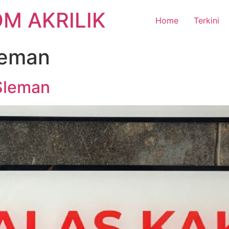
M AKRILIK
Home
Terkini
sleman
 Sleman